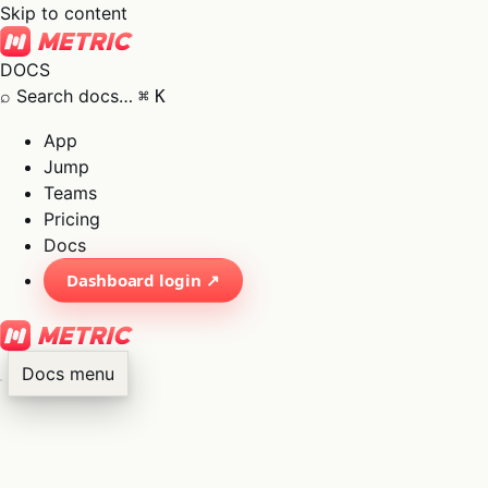
Skip to content
DOCS
⌕
Search docs…
⌘
K
App
Jump
Teams
Pricing
Docs
Dashboard login ↗
Docs menu
×
01
App
→