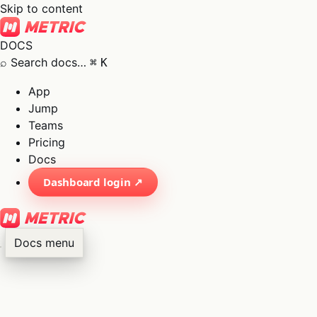
Skip to content
DOCS
⌕
Search docs…
⌘
K
App
Jump
Teams
Pricing
Docs
Dashboard login ↗
Docs menu
×
01
App
→