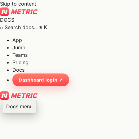
Skip to content
DOCS
⌕
Search docs…
⌘
K
App
Jump
Teams
Pricing
Docs
Dashboard login ↗
Docs menu
×
01
App
→