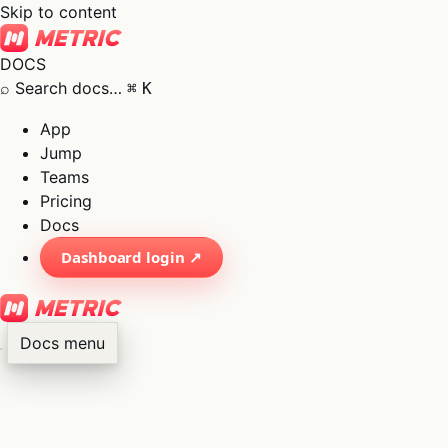
Skip to content
DOCS
⌕
Search docs…
⌘
K
App
Jump
Teams
Pricing
Docs
Dashboard login ↗
Docs menu
×
01
App
→