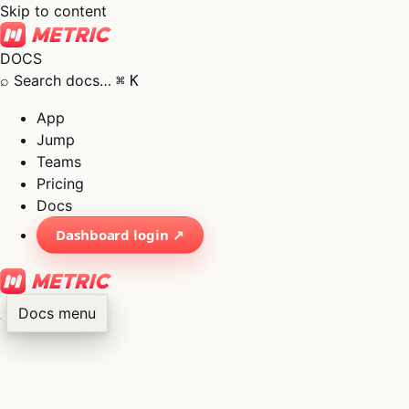
Skip to content
DOCS
⌕
Search docs…
⌘
K
App
Jump
Teams
Pricing
Docs
Dashboard login ↗
Docs menu
×
01
App
→