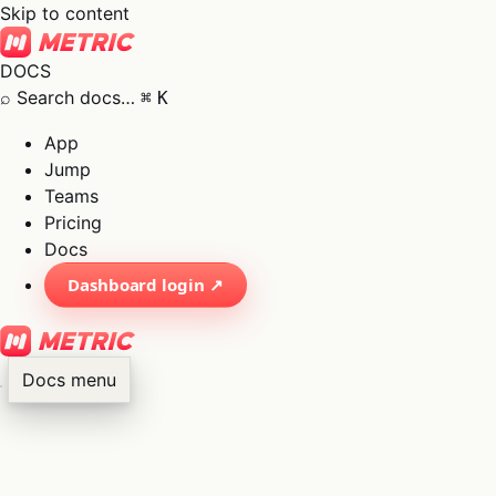
Skip to content
DOCS
⌕
Search docs…
⌘
K
App
Jump
Teams
Pricing
Docs
Dashboard login ↗
Docs menu
×
01
App
→