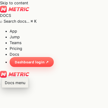
Skip to content
DOCS
⌕
Search docs…
⌘
K
App
Jump
Teams
Pricing
Docs
Dashboard login ↗
Docs menu
×
01
App
→