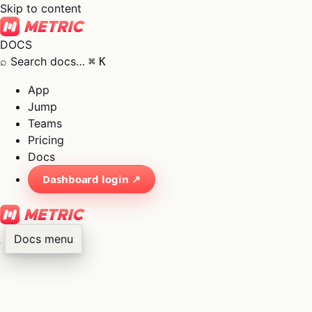
Skip to content
DOCS
⌕
Search docs…
⌘
K
App
Jump
Teams
Pricing
Docs
Dashboard login ↗
Docs menu
×
01
App
→