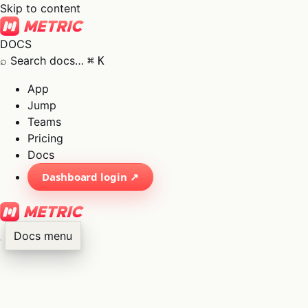
Skip to content
DOCS
⌕
Search docs…
⌘
K
App
Jump
Teams
Pricing
Docs
Dashboard login ↗
Docs menu
×
01
App
→