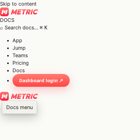
Skip to content
DOCS
⌕
Search docs…
⌘
K
App
Jump
Teams
Pricing
Docs
Dashboard login ↗
Docs menu
×
01
App
→