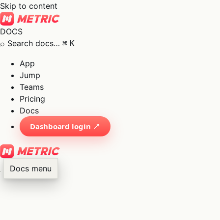
Skip to content
DOCS
⌕
Search docs…
⌘
K
App
Jump
Teams
Pricing
Docs
Dashboard login ↗
Docs menu
×
01
App
→