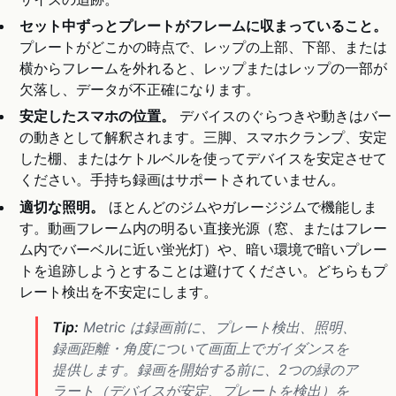
セット中ずっとプレートがフレームに収まっていること。
プレートがどこかの時点で、レップの上部、下部、または
横からフレームを外れると、レップまたはレップの一部が
欠落し、データが不正確になります。
安定したスマホの位置。
デバイスのぐらつきや動きはバー
の動きとして解釈されます。三脚、スマホクランプ、安定
した棚、またはケトルベルを使ってデバイスを安定させて
ください。手持ち録画はサポートされていません。
適切な照明。
ほとんどのジムやガレージジムで機能しま
す。動画フレーム内の明るい直接光源（窓、またはフレー
ム内でバーベルに近い蛍光灯）や、暗い環境で暗いプレー
トを追跡しようとすることは避けてください。どちらもプ
レート検出を不安定にします。
Tip:
Metric は録画前に、プレート検出、照明、
録画距離・角度について画面上でガイダンスを
提供します。録画を開始する前に、2つの緑のア
ラート（デバイスが安定、プレートを検出）を