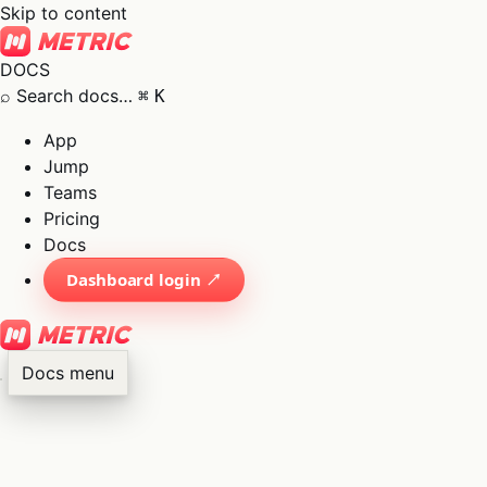
Skip to content
DOCS
⌕
Search docs…
⌘
K
App
Jump
Teams
Pricing
Docs
Dashboard login ↗
Docs menu
×
01
App
→