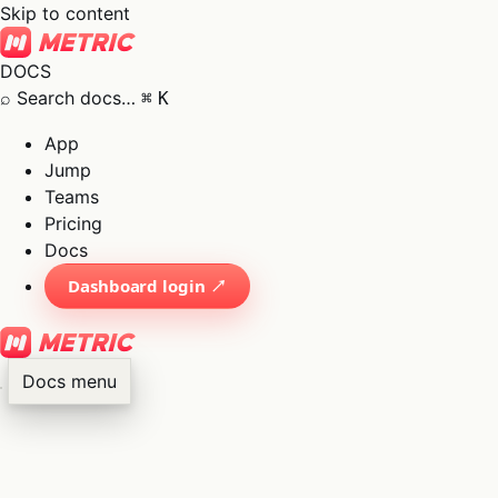
Skip to content
DOCS
⌕
Search docs…
⌘
K
App
Jump
Teams
Pricing
Docs
Dashboard login ↗
Docs menu
×
01
App
→