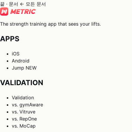
끝 · 문서
← 모든 문서
The strength training app that sees your lifts.
APPS
iOS
Android
Jump
NEW
VALIDATION
Validation
vs. gymAware
vs. Vitruve
vs. RepOne
vs. MoCap