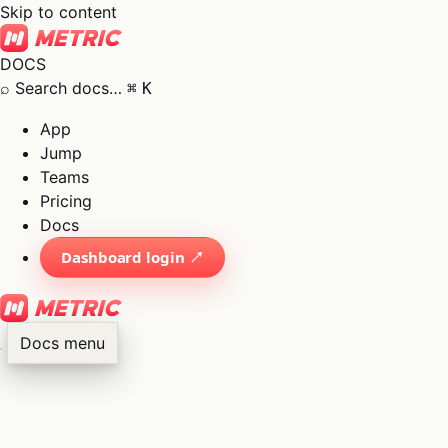
Skip to content
DOCS
⌕
Search docs…
⌘
K
App
Jump
Teams
Pricing
Docs
Dashboard login ↗
Docs menu
×
01
App
→