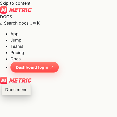
Skip to content
DOCS
⌕
Search docs…
⌘
K
App
Jump
Teams
Pricing
Docs
Dashboard login ↗
Docs menu
×
01
App
→