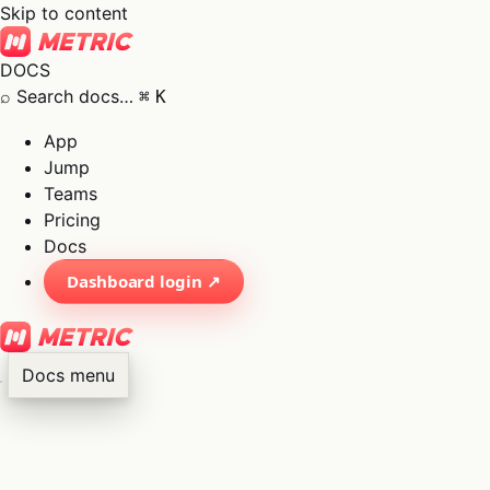
Skip to content
DOCS
⌕
Search docs…
⌘
K
App
Jump
Teams
Pricing
Docs
Dashboard login ↗
Docs menu
×
01
App
→