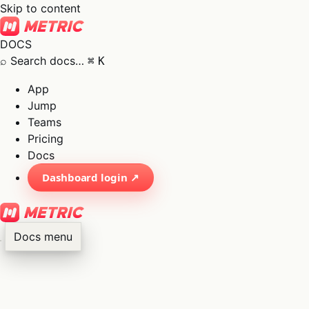
Skip to content
DOCS
⌕
Search docs…
⌘
K
App
Jump
Teams
Pricing
Docs
Dashboard login ↗
Docs menu
×
01
App
→