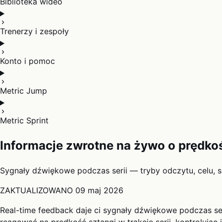
Biblioteka wideo
Trenerzy i zespoły
Konto i pomoc
Metric Jump
Metric Sprint
Informacje zwrotne na żywo o prędkośc
Sygnały dźwiękowe podczas serii — tryby odczytu, celu, s
ZAKTUALIZOWANO
09 maj 2026
Real-time feedback daje ci sygnały dźwiękowe podczas se
reagować na prędkość sztangi w trakcie serii, kontrolując i