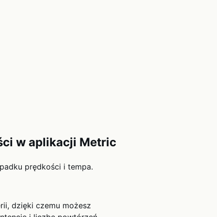
i w aplikacji Metric
padku prędkości i tempa.
rii, dzięki czemu możesz
ntencję i liczbę powtórzeń.