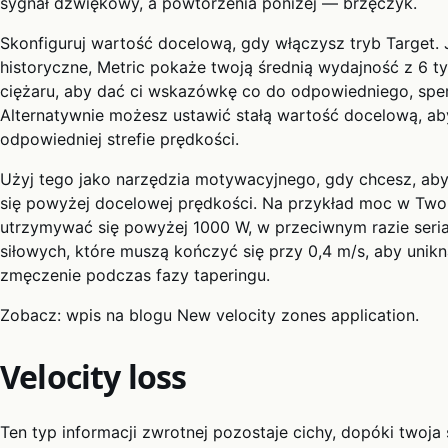
sygnał dźwiękowy, a powtórzenia poniżej — brzęczyk.
Skonfiguruj wartość docelową, gdy włączysz tryb Target. 
historyczne, Metric pokaże twoją średnią wydajność z 6 t
ciężaru, aby dać ci wskazówkę co do odpowiedniego, spe
Alternatywnie możesz ustawić stałą wartość docelową, ab
odpowiedniej strefie prędkości.
Użyj tego jako narzędzia motywacyjnego, gdy chcesz, ab
się powyżej docelowej prędkości. Na przykład moc w Two
utrzymywać się powyżej 1000 W, w przeciwnym razie seria s
siłowych, które muszą kończyć się przy 0,4 m/s, aby uni
zmęczenie podczas fazy taperingu.
Zobacz: wpis na blogu New velocity zones application.
Velocity loss
Ten typ informacji zwrotnej pozostaje cichy, dopóki twoja s