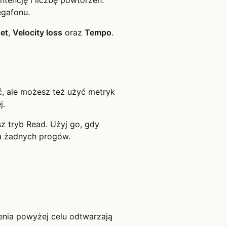
egafonu.
et
,
Velocity loss
oraz
Tempo
.
, ale możesz też użyć metryk
j.
z tryb Read. Użyj go, gdy
ia żadnych progów.
enia powyżej celu odtwarzają