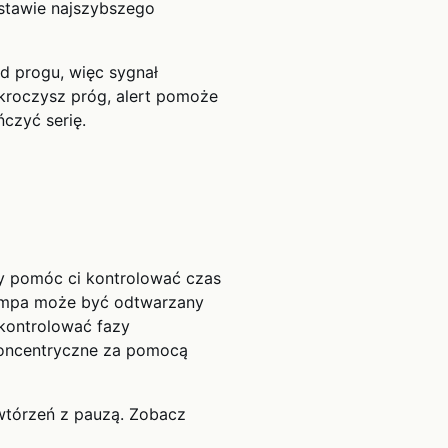
stawie najszybszego
od progu, więc sygnał
ekroczysz próg, alert pomoże
czyć serię.
y pomóc ci kontrolować czas
tempa może być odtwarzany
 kontrolować fazy
koncentryczne za pomocą
wtórzeń z pauzą. Zobacz