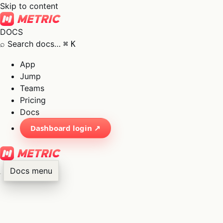
Skip to content
DOCS
⌕
Search docs…
⌘
K
App
Jump
Teams
Pricing
Docs
Dashboard login ↗
Docs menu
×
01
App
→