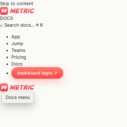
Skip to content
DOCS
⌕
Search docs…
⌘
K
App
Jump
Teams
Pricing
Docs
Dashboard login ↗
Docs menu
×
01
App
→