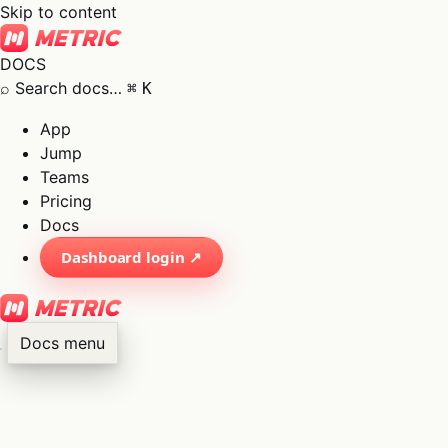
Skip to content
DOCS
⌕
Search docs…
⌘
K
App
Jump
Teams
Pricing
Docs
Dashboard login ↗
Docs menu
×
01
App
→