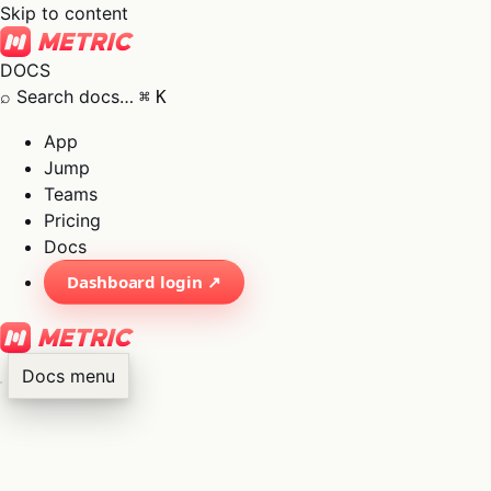
Skip to content
DOCS
⌕
Search docs…
⌘
K
App
Jump
Teams
Pricing
Docs
Dashboard login ↗
Docs menu
×
01
App
→