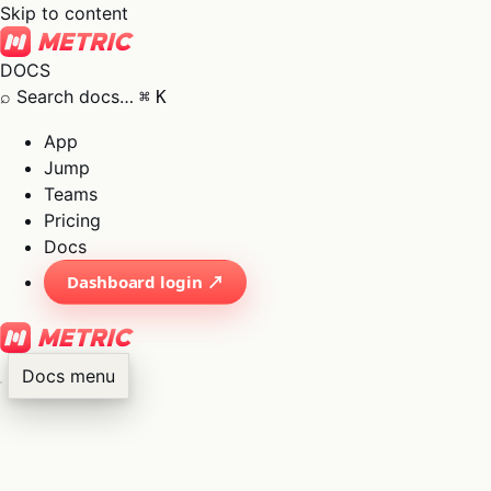
Skip to content
DOCS
⌕
Search docs…
⌘
K
App
Jump
Teams
Pricing
Docs
Dashboard login ↗
Docs menu
×
01
App
→