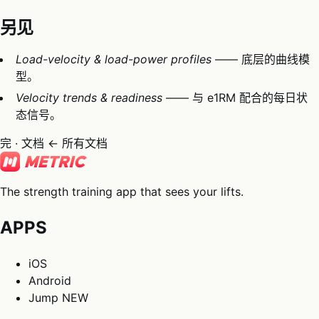
另见
Load-velocity & load-power profiles
—— 底层的曲线模
型。
Velocity trends & readiness
—— 与 e1RM 配合的每日状
态信号。
完 · 文档
← 所有文档
The strength training app that sees your lifts.
APPS
iOS
Android
Jump
NEW