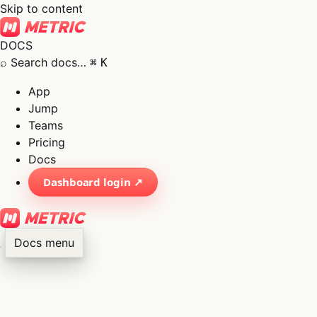
Skip to content
DOCS
⌕
Search docs…
⌘
K
App
Jump
Teams
Pricing
Docs
Dashboard login ↗
Docs menu
×
01
App
→