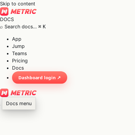
Skip to content
DOCS
⌕
Search docs…
⌘
K
App
Jump
Teams
Pricing
Docs
Dashboard login ↗
Docs menu
×
01
App
→