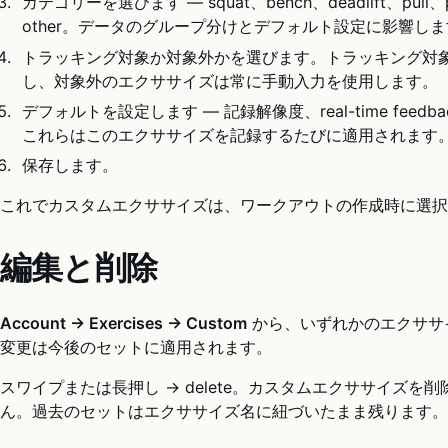
カテゴリーを選びます — squat、bench、deadlift、pull、pu
other。データのグループ分けとデフォルト設定に影響し
トラッキング対象か対象外かを選びます。トラッキング対
し、対象外のエクササイズは常に手動入力を使用します。
デフォルトを設定します — 記録解像度、real-time fee
これらはこのエクササイズを記録するたびに適用されます
保存します。
これでカスタムエクササイズは、ワークアウトの作成時に選択
編集と削除
Account → Exercises → Custom
から、いずれかのエクササ
変更は今後のセットに適用されます。
スワイプまたは長押し → delete。カスタムエクササイズ
ん。過去のセットはエクササイズ名に紐づいたまま残ります。