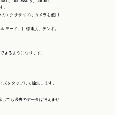
sh、accessory、cardio、
ます。
象のエクササイズはカメラを使用
dback モード、目標速度、テンポ。
。
できるようになります。
イズをタップして編集します。
を削除しても過去のデータは消えませ