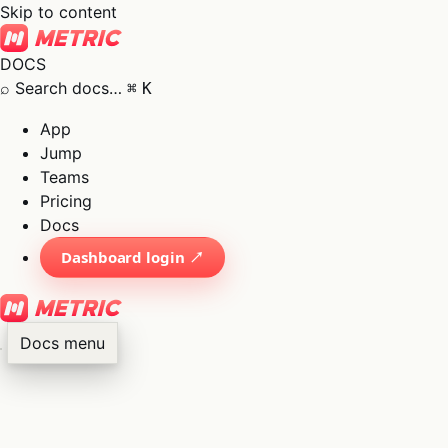
Skip to content
DOCS
⌕
Search docs…
⌘
K
App
Jump
Teams
Pricing
Docs
Dashboard login ↗
Docs menu
×
01
App
→