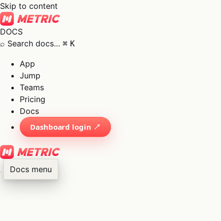
Skip to content
DOCS
⌕
Search docs…
⌘
K
App
Jump
Teams
Pricing
Docs
Dashboard login ↗
Docs menu
×
01
App
→