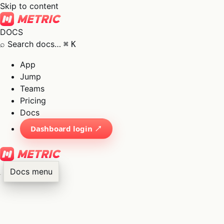
Skip to content
DOCS
⌕
Search docs…
⌘
K
App
Jump
Teams
Pricing
Docs
Dashboard login ↗
Docs menu
×
01
App
→