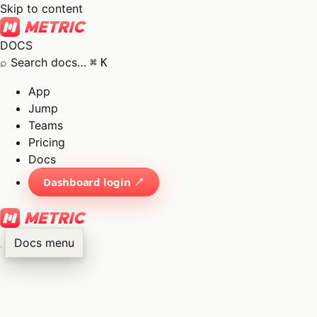
Skip to content
DOCS
⌕
Search docs…
⌘
K
App
Jump
Teams
Pricing
Docs
Dashboard login ↗
Docs menu
×
01
App
→