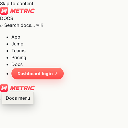
Skip to content
DOCS
⌕
Search docs…
⌘
K
App
Jump
Teams
Pricing
Docs
Dashboard login ↗
Docs menu
×
01
App
→