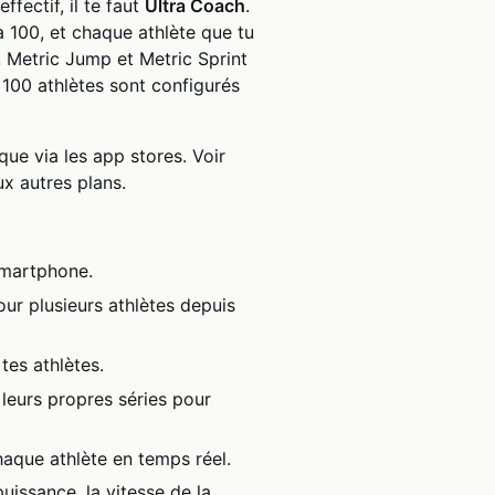
fectif, il te faut
Ultra Coach
.
u’à 100, et chaque athlète que tu
, Metric Jump et Metric Sprint
de 100 athlètes sont configurés
que via les app stores. Voir
 autres plans.
 smartphone.
our plusieurs athlètes depuis
es athlètes.
r leurs propres séries pour
haque athlète en temps réel.
uissance, la vitesse de la