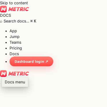
Skip to content
DOCS
⌕
Search docs…
⌘
K
App
Jump
Teams
Pricing
Docs
Dashboard login ↗
Docs menu
×
01
App
→