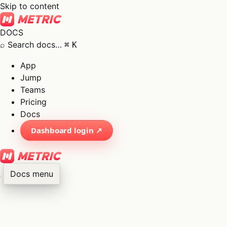
Skip to content
DOCS
⌕
Search docs…
⌘
K
App
Jump
Teams
Pricing
Docs
Dashboard login ↗
Docs menu
×
01
App
→