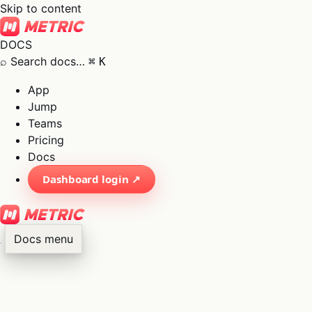
Skip to content
DOCS
⌕
Search docs…
⌘
K
App
Jump
Teams
Pricing
Docs
Dashboard login ↗
Docs menu
×
01
App
→