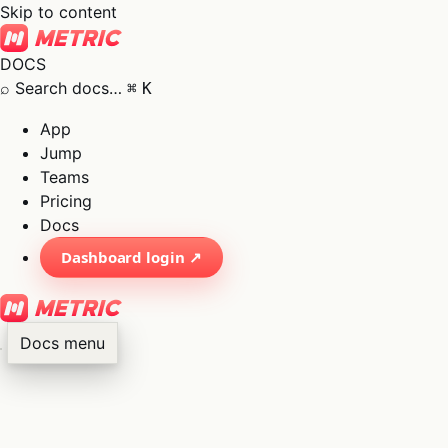
Skip to content
DOCS
⌕
Search docs…
⌘
K
App
Jump
Teams
Pricing
Docs
Dashboard login ↗
Docs menu
×
01
App
→