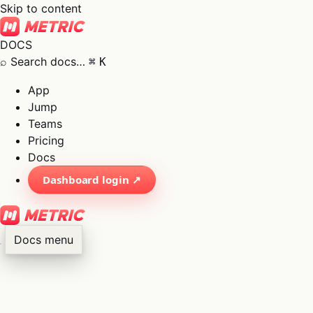
Skip to content
DOCS
⌕
Search docs…
⌘
K
App
Jump
Teams
Pricing
Docs
Dashboard login ↗
Docs menu
×
01
App
→