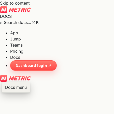
Skip to content
DOCS
⌕
Search docs…
⌘
K
App
Jump
Teams
Pricing
Docs
Dashboard login ↗
Docs menu
×
01
App
→