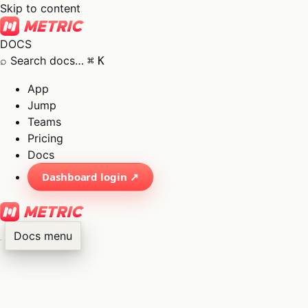
Skip to content
DOCS
⌕
Search docs…
⌘
K
App
Jump
Teams
Pricing
Docs
Dashboard login ↗
Docs menu
×
01
App
→