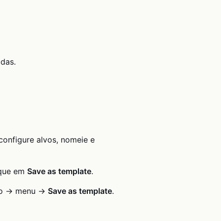
das.
configure alvos, nomeie e
oque em
Save as template
.
ico → menu →
Save as template
.