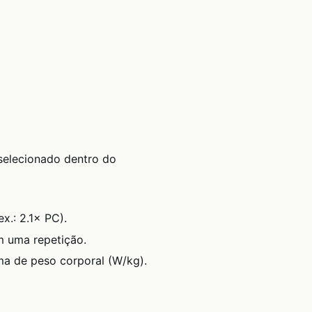
selecionado dentro do
x.: 2.1× PC).
 uma repetição.
a de peso corporal (W/kg).