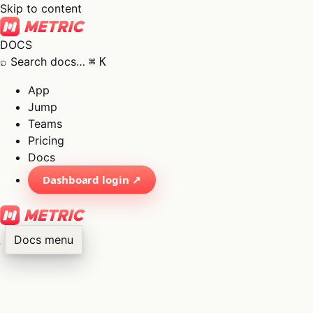
Skip to content
DOCS
⌕
Search docs…
⌘
K
App
Jump
Teams
Pricing
Docs
Dashboard login ↗
Docs menu
×
01
App
→