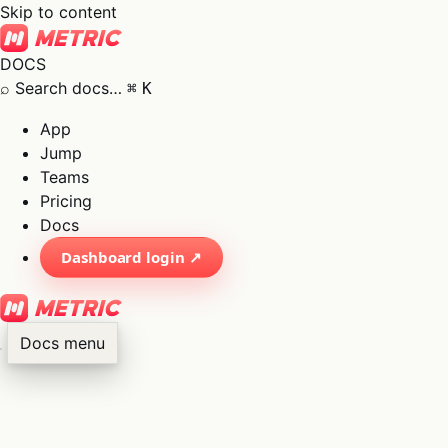
Skip to content
DOCS
⌕
Search docs…
⌘
K
App
Jump
Teams
Pricing
Docs
Dashboard login ↗
Docs menu
×
01
App
→