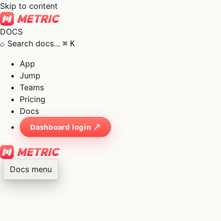
Skip to content
DOCS
⌕
Search docs…
⌘
K
App
Jump
Teams
Pricing
Docs
Dashboard login ↗
Docs menu
×
01
App
→