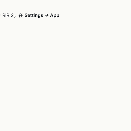
≈ RIR 2。在
Settings → App