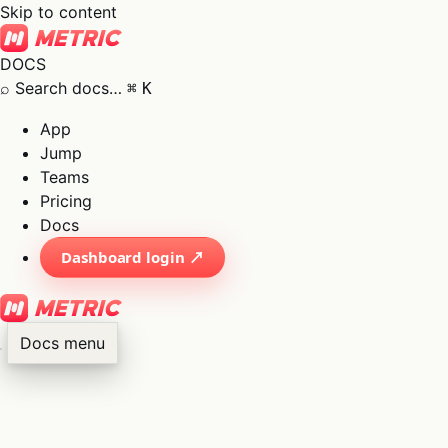
Skip to content
DOCS
⌕
Search docs…
⌘
K
App
Jump
Teams
Pricing
Docs
Dashboard login ↗
Docs menu
×
01
App
→