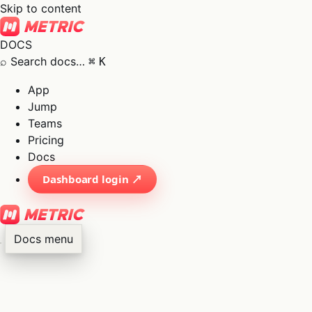
Skip to content
DOCS
⌕
Search docs…
⌘
K
App
Jump
Teams
Pricing
Docs
Dashboard login ↗
Docs menu
×
01
App
→