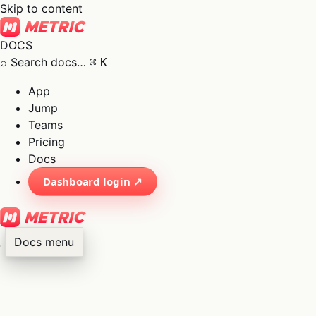
Skip to content
DOCS
⌕
Search docs…
⌘
K
App
Jump
Teams
Pricing
Docs
Dashboard login ↗
Docs menu
×
01
App
→