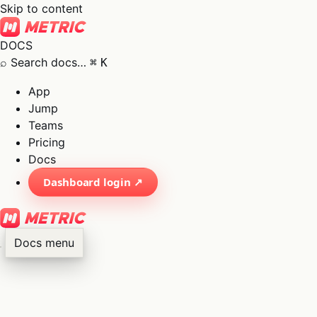
Skip to content
DOCS
⌕
Search docs…
⌘
K
App
Jump
Teams
Pricing
Docs
Dashboard login ↗
Docs menu
×
01
App
→