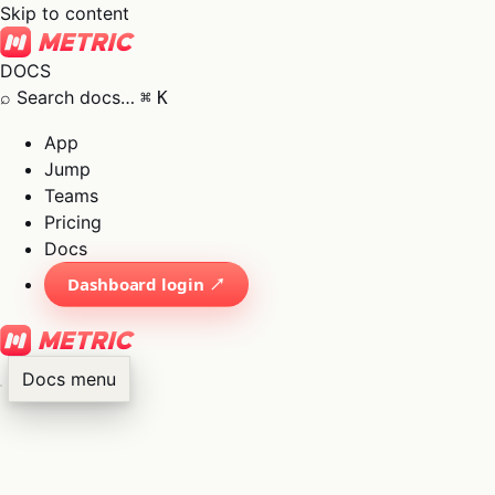
Skip to content
DOCS
⌕
Search docs…
⌘
K
App
Jump
Teams
Pricing
Docs
Dashboard login ↗
Docs menu
×
01
App
→