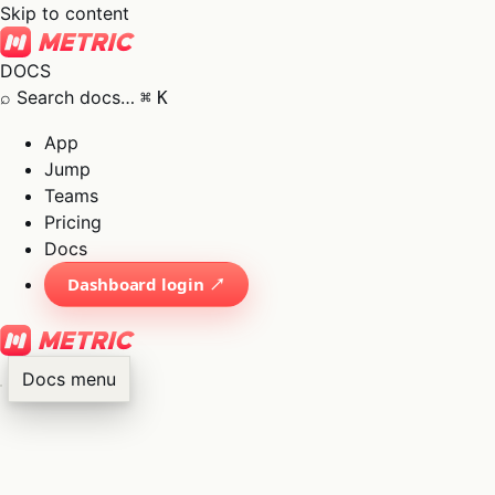
Skip to content
DOCS
⌕
Search docs…
⌘
K
App
Jump
Teams
Pricing
Docs
Dashboard login ↗
Docs menu
×
01
App
→