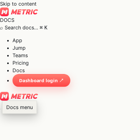
Skip to content
DOCS
⌕
Search docs…
⌘
K
App
Jump
Teams
Pricing
Docs
Dashboard login ↗
Docs menu
×
01
App
→