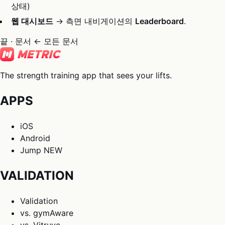
상태)
웹 대시보드
→ 측면 내비게이션의
Leaderboard
.
끝 · 문서
← 모든 문서
The strength training app that sees your lifts.
APPS
iOS
Android
Jump
NEW
VALIDATION
Validation
vs. gymAware
vs. Vitruve