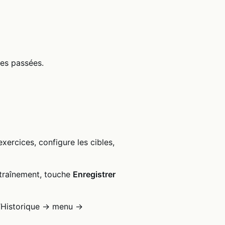
ces passées.
rcices, configure les cibles,
entraînement, touche
Enregistrer
l’Historique → menu →