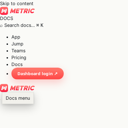
Skip to content
DOCS
⌕
Search docs…
⌘
K
App
Jump
Teams
Pricing
Docs
Dashboard login ↗
Docs menu
×
01
App
→