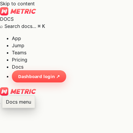
Skip to content
DOCS
⌕
Search docs…
⌘
K
App
Jump
Teams
Pricing
Docs
Dashboard login ↗
Docs menu
×
01
App
→