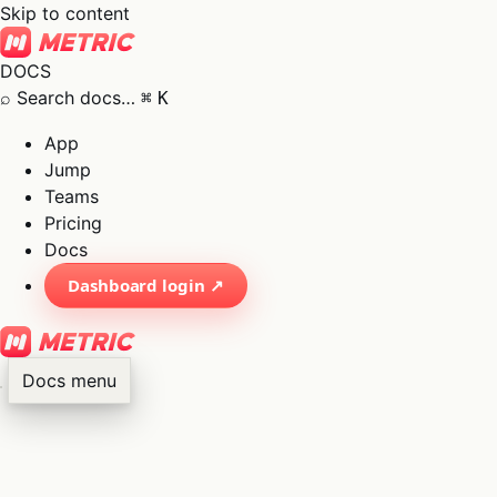
Skip to content
DOCS
⌕
Search docs…
⌘
K
App
Jump
Teams
Pricing
Docs
Dashboard login ↗
Docs menu
×
01
App
→