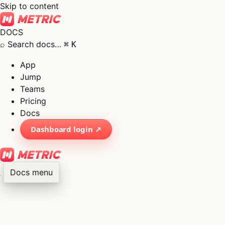
Skip to content
DOCS
⌕
Search docs…
⌘
K
App
Jump
Teams
Pricing
Docs
Dashboard login ↗
Docs menu
×
01
App
→